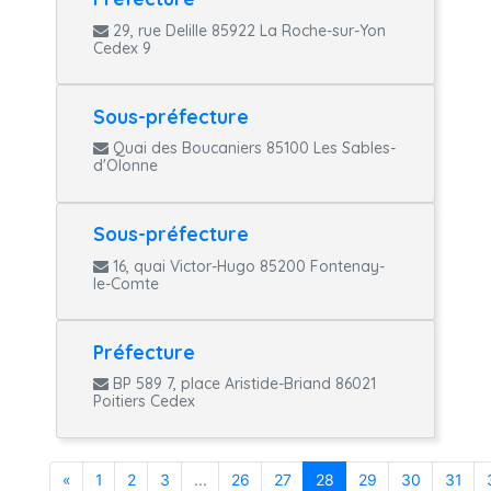
29, rue Delille 85922 La Roche-sur-Yon
Cedex 9
Sous-préfecture
Quai des Boucaniers 85100 Les Sables-
d'Olonne
Sous-préfecture
16, quai Victor-Hugo 85200 Fontenay-
le-Comte
Préfecture
BP 589 7, place Aristide-Briand 86021
Poitiers Cedex
«
1
2
3
...
26
27
28
29
30
31