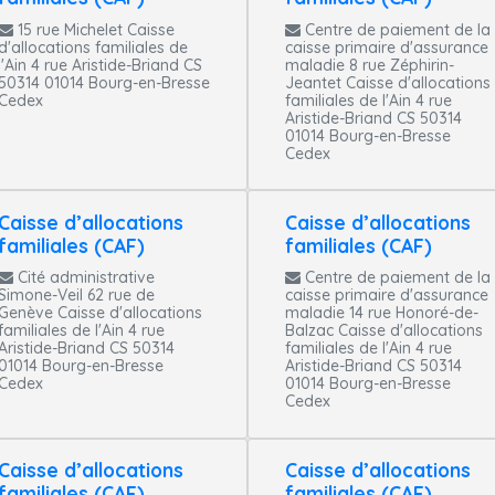
15 rue Michelet Caisse
Centre de paiement de la
d'allocations familiales de
caisse primaire d'assurance
l'Ain 4 rue Aristide-Briand CS
maladie 8 rue Zéphirin-
50314 01014 Bourg-en-Bresse
Jeantet Caisse d'allocations
Cedex
familiales de l'Ain 4 rue
Aristide-Briand CS 50314
01014 Bourg-en-Bresse
Cedex
Caisse d’allocations
Caisse d’allocations
familiales (CAF)
familiales (CAF)
Cité administrative
Centre de paiement de la
Simone-Veil 62 rue de
caisse primaire d'assurance
Genève Caisse d'allocations
maladie 14 rue Honoré-de-
familiales de l'Ain 4 rue
Balzac Caisse d'allocations
Aristide-Briand CS 50314
familiales de l'Ain 4 rue
01014 Bourg-en-Bresse
Aristide-Briand CS 50314
Cedex
01014 Bourg-en-Bresse
Cedex
Caisse d’allocations
Caisse d’allocations
familiales (CAF)
familiales (CAF)