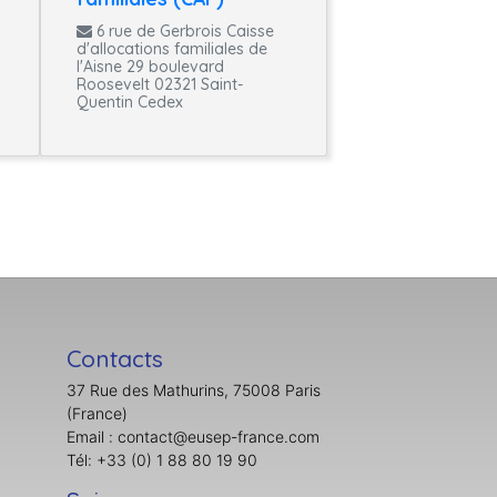
6 rue de Gerbrois Caisse
d'allocations familiales de
l'Aisne 29 boulevard
Roosevelt 02321 Saint-
Quentin Cedex
Contacts
37 Rue des Mathurins, 75008 Paris
(France)
Email : contact@eusep-france.com
Tél: +33 (0) 1 88 80 19 90