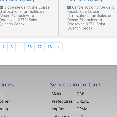
3 avenue de l'Aisne Caisse
Centre social 16 rue de la
d'allocations familiales de
République Caisse
l'Aisne 29 boulevard
d'allocations familiales de
Roosevelt 02321 Saint-
l'Aisne 29 boulevard
Quentin Cedex
Roosevelt 02321 Saint-
Quentin Cedex
2
3
...
76
77
78
»
tantes
Services importants
es
Mairie
CAF
ellier
Préfectures
DREAL
bourg
Impôts
CPAM
eaux
Tribunaux
CCI