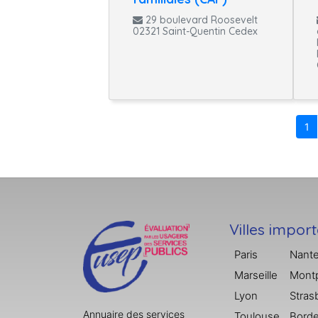
29 boulevard Roosevelt
02321 Saint-Quentin Cedex
1
Villes impor
Paris
Nant
Marseille
Montp
Lyon
Stras
Annuaire des services
Toulouse
Bord