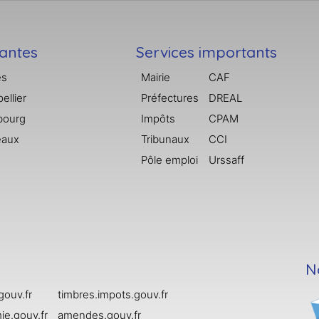
tantes
Services importants
es
Mairie
CAF
ellier
Préfectures
DREAL
bourg
Impôts
CPAM
eaux
Tribunaux
CCI
Pôle emploi
Urssaff
N
gouv.fr
timbres.impots.gouv.fr
e.gouv.fr
amendes.gouv.fr