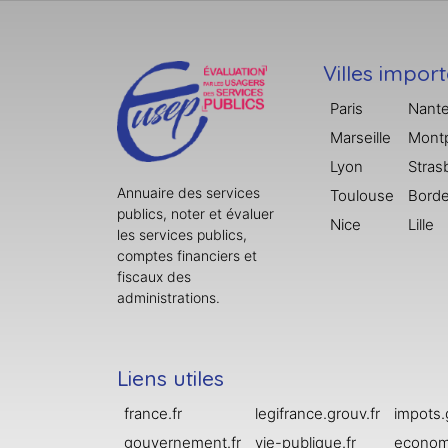
Villes impor
Paris
Nant
Marseille
Montp
Lyon
Stras
Annuaire des services
Toulouse
Bord
publics, noter et évaluer
Nice
Lille
les services publics,
comptes financiers et
fiscaux des
administrations.
Liens utiles
france.fr
legifrance.grouv.fr
impots.
gouvernement.fr
vie-publique.fr
economi