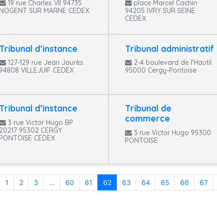
19 rue Charles VII 94735
place Marcel Cachin
NOGENT SUR MARNE CEDEX
94205 IVRY SUR SEINE
CEDEX
Tribunal d’instance
Tribunal administratif
127-129 rue Jean Jaurès
2-4 boulevard de l'Hautil
94808 VILLEJUIF CEDEX
95000 Cergy-Pontoise
Tribunal d’instance
Tribunal de
commerce
3 rue Victor Hugo BP
20217 95302 CERGY
3 rue Victor Hugo 95300
PONTOISE CEDEX
PONTOISE
1
2
3
...
60
61
62
63
64
65
66
67