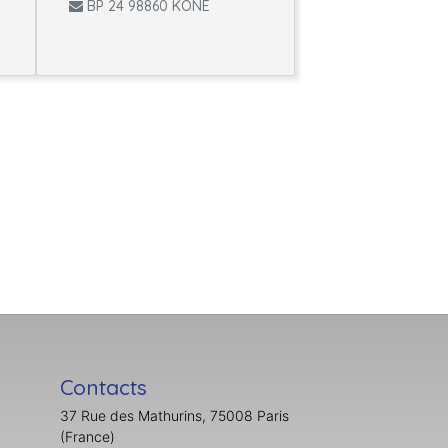
BP 24 98860 KONE
Contacts
37 Rue des Mathurins, 75008 Paris
(France)