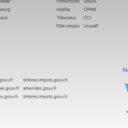
ellier
Préfectures
DREAL
bourg
Impôts
CPAM
eaux
Tribunaux
CCI
Pôle emploi
Urssaff
N
gouv.fr
timbres.impots.gouv.fr
e.gouv.fr
amendes.gouv.fr
s.gouv.fr
timbres.impots.gouv.fr