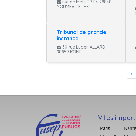
rue de Metz BP F4 98848
NOUMEA CEDEX
Tribunal de grande
instance
30 rue Lucien ALLARD
98859 KONE
«
Villes impor
Paris
Nant