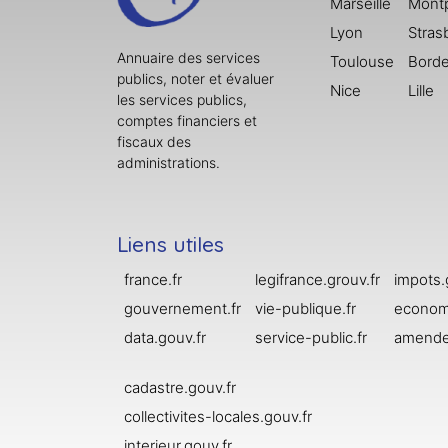
Marseille
Montp
Lyon
Stras
Annuaire des services
Toulouse
Bord
publics, noter et évaluer
Nice
Lille
les services publics,
comptes financiers et
fiscaux des
administrations.
Liens utiles
france.fr
legifrance.grouv.fr
impots.
gouvernement.fr
vie-publique.fr
economi
data.gouv.fr
service-public.fr
amende
cadastre.gouv.fr
collectivites-locales.gouv.fr
interieur.gouv.fr