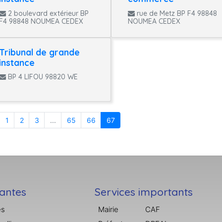
2 boulevard extérieur BP
rue de Metz BP F4 98848
F4 98848 NOUMEA CEDEX
NOUMEA CEDEX
Tribunal de grande
instance
BP 4 LIFOU 98820 WE
1
2
3
...
65
66
67
tantes
Services importants
es
Mairie
CAF