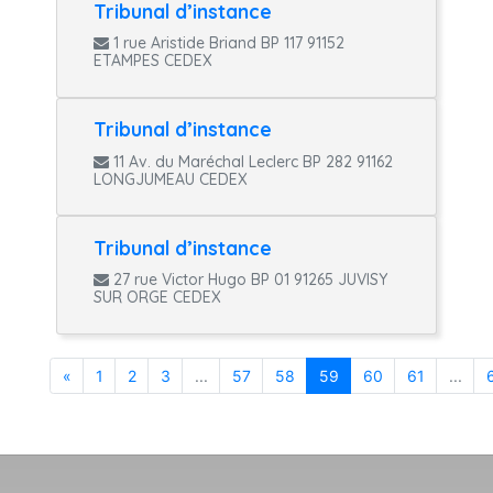
Tribunal d’instance
1 rue Aristide Briand BP 117 91152
ETAMPES CEDEX
Tribunal d’instance
11 Av. du Maréchal Leclerc BP 282 91162
LONGJUMEAU CEDEX
Tribunal d’instance
27 rue Victor Hugo BP 01 91265 JUVISY
SUR ORGE CEDEX
«
1
2
3
...
57
58
59
60
61
...