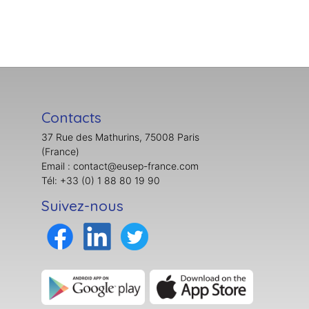
Contacts
37 Rue des Mathurins, 75008 Paris
(France)
Email : contact@eusep-france.com
Tél: +33 (0) 1 88 80 19 90
Suivez-nous