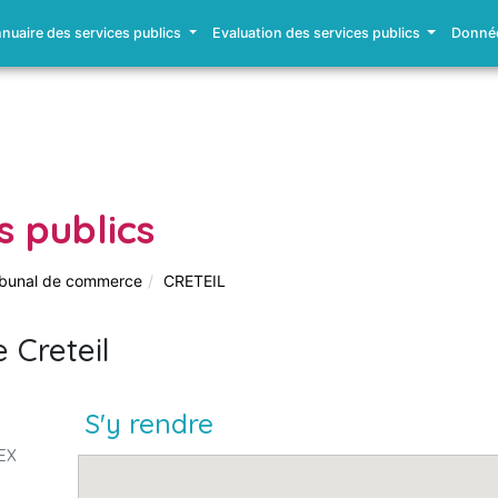
nuaire des services publics
Evaluation des services publics
Donnée
s publics
ibunal de commerce
CRETEIL
 Creteil
S'y rendre
DEX