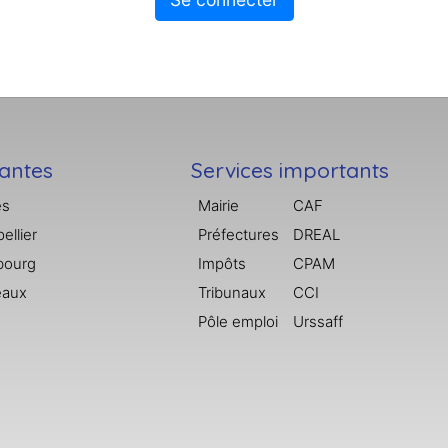
tantes
Services importants
es
Mairie
CAF
ellier
Préfectures
DREAL
bourg
Impôts
CPAM
eaux
Tribunaux
CCI
Pôle emploi
Urssaff