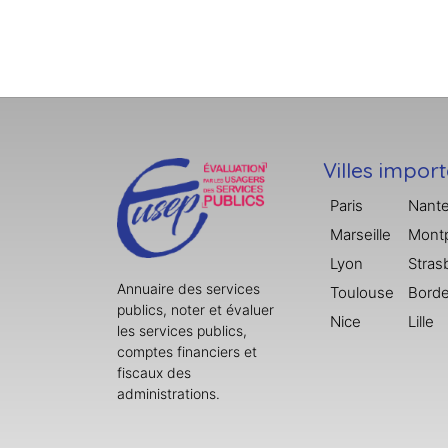
Villes impor
Paris
Nant
Marseille
Montp
Lyon
Stras
Annuaire des services
Toulouse
Bord
publics, noter et évaluer
Nice
Lille
les services publics,
comptes financiers et
fiscaux des
administrations.