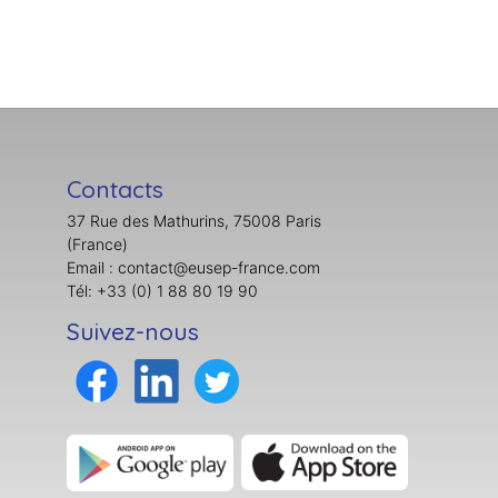
Contacts
37 Rue des Mathurins, 75008 Paris
(France)
Email : contact@eusep-france.com
Tél: +33 (0) 1 88 80 19 90
Suivez-nous