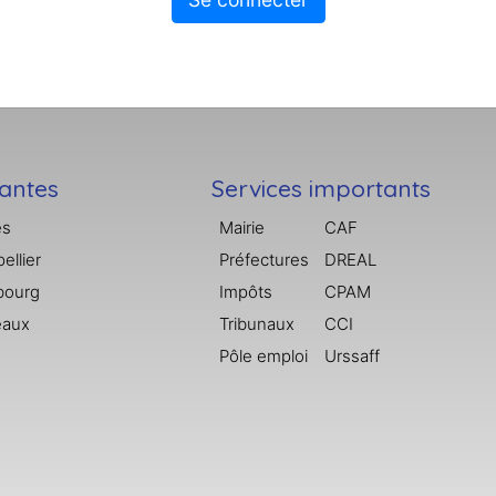
tantes
Services importants
es
Mairie
CAF
ellier
Préfectures
DREAL
bourg
Impôts
CPAM
eaux
Tribunaux
CCI
Pôle emploi
Urssaff