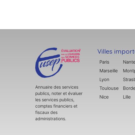
Villes impor
Paris
Nant
Marseille
Montp
Lyon
Stras
Annuaire des services
Toulouse
Bord
publics, noter et évaluer
Nice
Lille
les services publics,
comptes financiers et
fiscaux des
administrations.