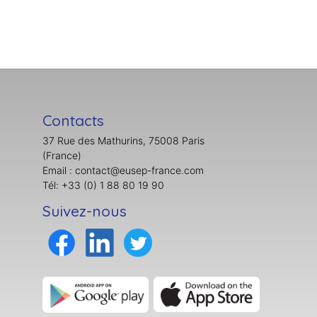
Contacts
37 Rue des Mathurins, 75008 Paris
(France)
Email : contact@eusep-france.com
Tél: +33 (0) 1 88 80 19 90
Suivez-nous