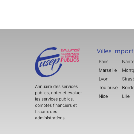
Villes impor
Paris
Nant
Marseille
Montp
Lyon
Stras
Annuaire des services
Toulouse
Bord
publics, noter et évaluer
Nice
Lille
les services publics,
comptes financiers et
fiscaux des
administrations.