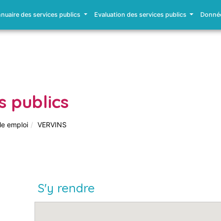
nuaire des services publics
Evaluation des services publics
Donnée
s publics
le emploi
VERVINS
S'y rendre