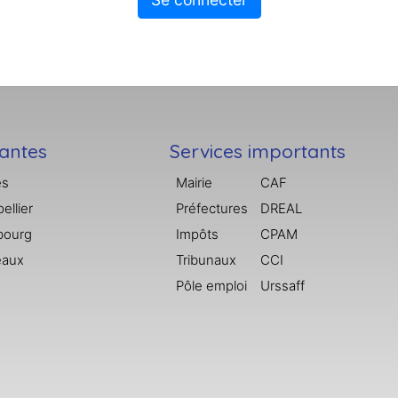
tantes
Services importants
es
Mairie
CAF
ellier
Préfectures
DREAL
bourg
Impôts
CPAM
eaux
Tribunaux
CCI
Pôle emploi
Urssaff