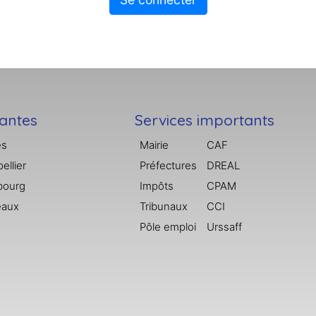
tantes
Services importants
es
Mairie
CAF
ellier
Préfectures
DREAL
bourg
Impôts
CPAM
eaux
Tribunaux
CCI
Pôle emploi
Urssaff