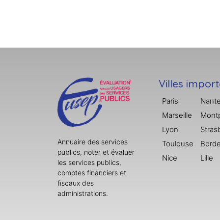
Villes impor
Paris
Nant
Marseille
Montp
Lyon
Stras
Annuaire des services
Toulouse
Bord
publics, noter et évaluer
Nice
Lille
les services publics,
comptes financiers et
fiscaux des
administrations.