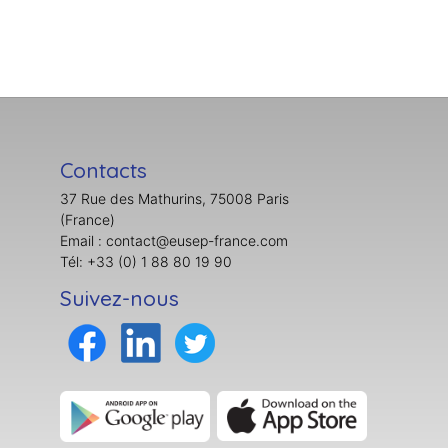
Contacts
37 Rue des Mathurins, 75008 Paris
(France)
Email : contact@eusep-france.com
Tél: +33 (0) 1 88 80 19 90
Suivez-nous