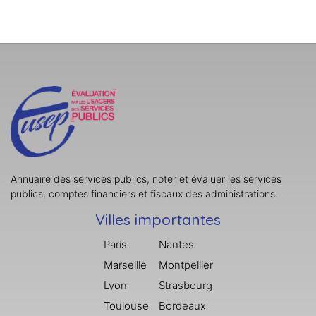
Annuaire des services publics, noter et évaluer les services
publics, comptes financiers et fiscaux des administrations.
Villes importantes
Paris
Nantes
Marseille
Montpellier
Lyon
Strasbourg
Toulouse
Bordeaux