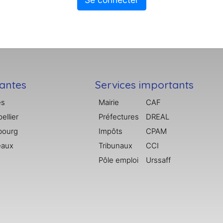
tantes
Services importants
es
Mairie
CAF
ellier
Préfectures
DREAL
bourg
Impôts
CPAM
eaux
Tribunaux
CCI
Pôle emploi
Urssaff