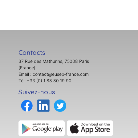
Contacts
37 Rue des Mathurins, 75008 Paris
(France)
Email : contact@eusep-france.com
Tél: +33 (0) 1 88 80 19 90
Suivez-nous