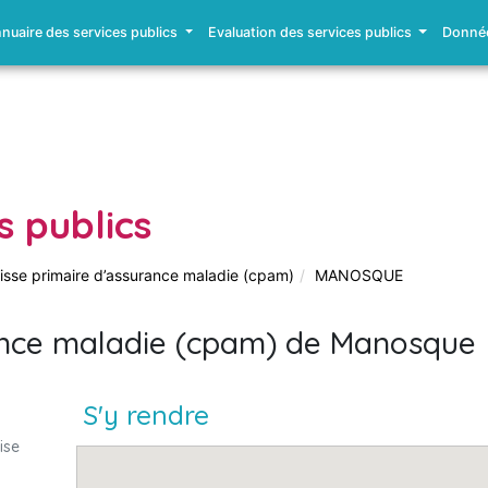
nuaire des services publics
Evaluation des services publics
Donnée
s publics
isse primaire d’assurance maladie (cpam)
MANOSQUE
rance maladie (cpam) de Manosque
S'y rendre
ise
d