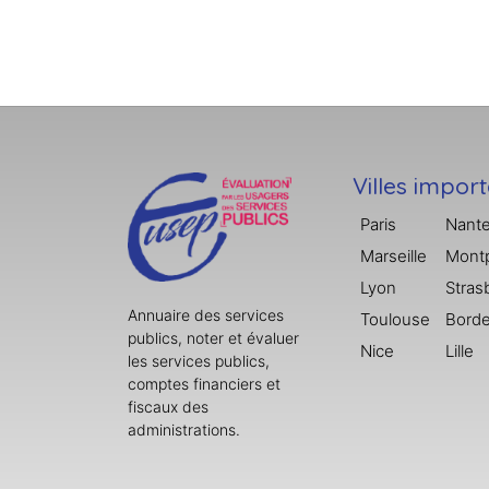
Villes impor
Paris
Nant
Marseille
Montp
Lyon
Stras
Annuaire des services
Toulouse
Bord
publics, noter et évaluer
Nice
Lille
les services publics,
comptes financiers et
fiscaux des
administrations.