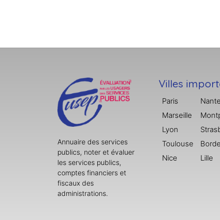
Villes impor
Paris
Nant
Marseille
Montp
Lyon
Stras
Annuaire des services
Toulouse
Bord
publics, noter et évaluer
Nice
Lille
les services publics,
comptes financiers et
fiscaux des
administrations.