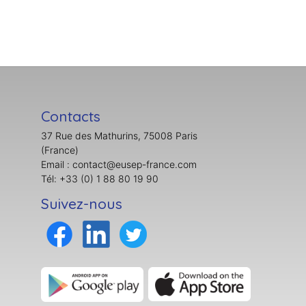
Contacts
37 Rue des Mathurins, 75008 Paris
(France)
Email : contact@eusep-france.com
Tél: +33 (0) 1 88 80 19 90
Suivez-nous