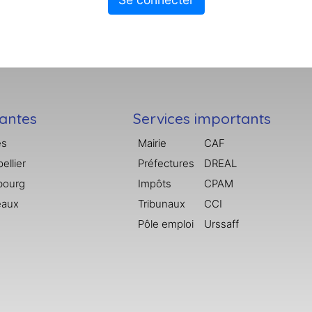
tantes
Services importants
es
Mairie
CAF
ellier
Préfectures
DREAL
bourg
Impôts
CPAM
eaux
Tribunaux
CCI
Pôle emploi
Urssaff