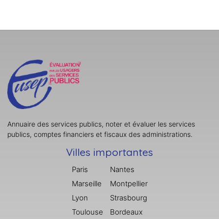
Annuaire des services publics, noter et évaluer les services
publics, comptes financiers et fiscaux des administrations.
Villes importantes
Paris
Nantes
Marseille
Montpellier
Lyon
Strasbourg
Toulouse
Bordeaux