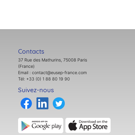
Contacts
37 Rue des Mathurins, 75008 Paris
(France)
Email : contact@eusep-france.com
Tél: +33 (0) 1 88 80 19 90
Suivez-nous