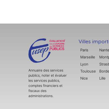
Villes impor
Paris
Nant
Marseille
Montp
Lyon
Stras
Annuaire des services
Toulouse
Bord
publics, noter et évaluer
Nice
Lille
les services publics,
comptes financiers et
fiscaux des
administrations.