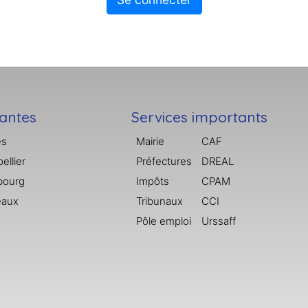
tantes
Services importants
es
Mairie
CAF
ellier
Préfectures
DREAL
bourg
Impôts
CPAM
eaux
Tribunaux
CCI
Pôle emploi
Urssaff