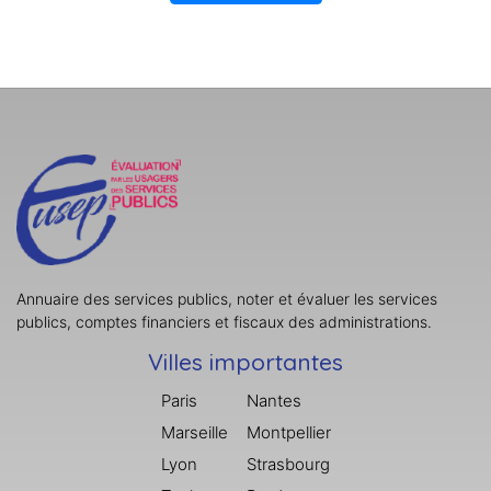
Annuaire des services publics, noter et évaluer les services
publics, comptes financiers et fiscaux des administrations.
Villes importantes
Paris
Nantes
Marseille
Montpellier
Lyon
Strasbourg